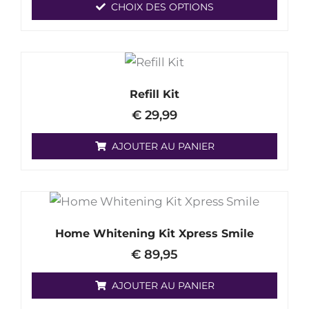
CHOIX DES OPTIONS
Les
options
peuvent
être
Refill Kit
choisies
€
29,99
sur
la
AJOUTER AU PANIER
page
de
produit
Home Whitening Kit Xpress Smile
€
89,95
AJOUTER AU PANIER