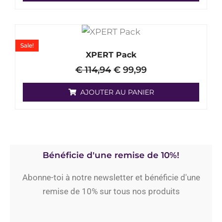
Les
options
peuvent
Le
Le
prix
prix
être
Sale!
initial
actuel
XPERT Pack
choisies
était :
est :
€
114,94
€
99,99
sur
€ 114,94.
€ 99,99.
la
AJOUTER AU PANIER
page
de
produit
Bénéficie d'une remise de 10%!
Abonne-toi à notre newsletter et bénéficie d'une
remise de 10% sur tous nos produits