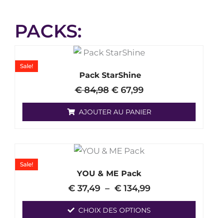
PACKS:
Le
Le
prix
prix
Sale!
initial
actuel
Pack StarShine
était :
est :
€
84,98
€
67,99
€ 84,98.
€ 67,99.
AJOUTER AU PANIER
Plage
Ce
de
produit
Sale!
prix :
YOU & ME Pack
a
€ 37,49
€
37,49
–
€
134,99
à
plusieurs
€ 134,99
variantes.
CHOIX DES OPTIONS