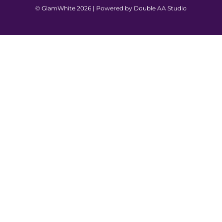
© GlamWhite 2026 | Powered by
Double AA Studio