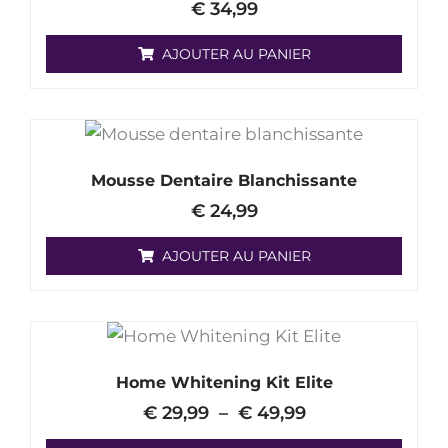
€
34,99
AJOUTER AU PANIER
Mousse Dentaire Blanchissante
€
24,99
AJOUTER AU PANIER
Plage
Ce
de
produit
prix :
Home Whitening Kit Elite
a
€ 29,99
€
29,99
–
€
49,99
à
plusieurs
€ 49,99
variantes.