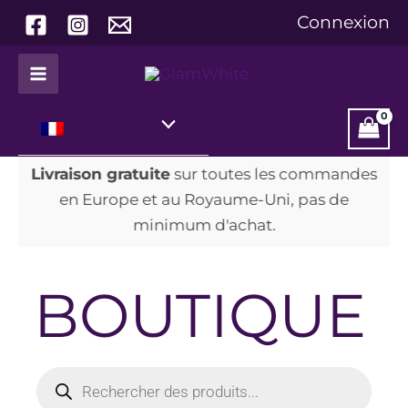
Aller
Connexion
au
contenu
Livraison gratuite
sur toutes les commandes
en Europe et au Royaume-Uni, pas de
Voir plus
minimum d'achat.
BOUTIQUE
Recherche
de
produits