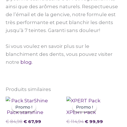
ainsi que des arômes naturels. Respectueuse
de l’émail et de la gencive, notre formule est
très performante et peut blanchir les dents
jusqu’à 7 teintes. Garanti sans douleur!
Si vous voulez en savoir plus sur le
blanchiment des dents, vous pouvez visiter
notre
blog.
Produits similaires
Le
Le
Le
Le
prix
prix
prix
prix
Promo !
Promo !
Promo !
Promo !
initial
actuel
initial
actuel
Pack StarShine
XPERT Pack
était :
est :
était :
est :
€ 84,98.
€ 67,99.
€ 114,94.
€ 99,99.
€
84,98
€
67,99
€
114,94
€
99,99