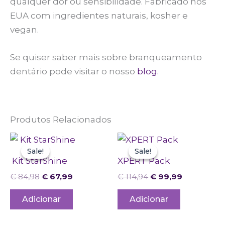
qualquer dor ou sensibilidade. Fabricado nos
EUA com ingredientes naturais, kosher e
vegan.
Se quiser saber mais sobre branqueamento
dentário pode visitar o nosso
blog.
Produtos Relacionados
O
O
O
O
preço
preço
preço
preço
Sale!
Sale!
Sale!
Sale!
original
atual
original
atual
Kit StarShine
XPERT Pack
era:
é:
era:
é:
€ 84,98.
€ 67,99.
€ 114,94.
€ 99,99.
€
84,98
€
67,99
€
114,94
€
99,99
Adicionar
Adicionar