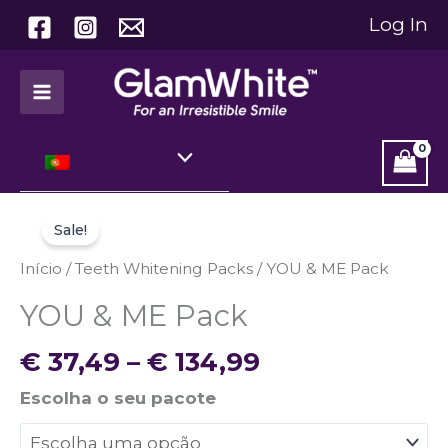
Skip
Log In
to
content
Price
Quantidade
range:
Sale!
de
€ 37,49
YOU
Início
/
Teeth Whitening Packs
/ YOU & ME Pack
through
&
YOU & ME Pack
€ 134,99
ME
Pack
€
37,49
–
€
134,99
Escolha o seu pacote