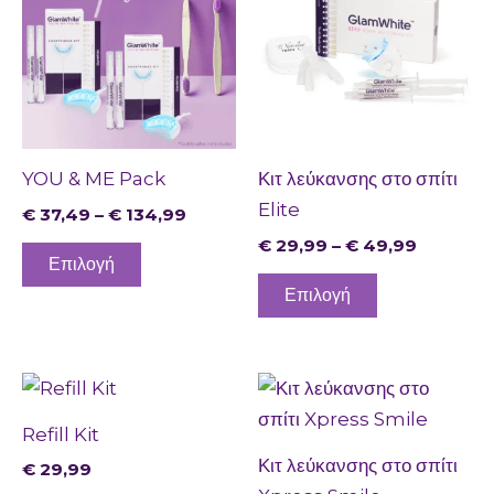
through
through
προϊόν
προϊόν
€ 134,99
€ 49,99
έχει
έχει
πολλαπλές
πολλαπλές
παραλλαγές.
παραλλαγές.
Οι
Οι
επιλογές
επιλογές
YOU & ME Pack
Κιτ λεύκανσης στο σπίτι
μπορούν
μπορούν
Elite
€
37,49
–
€
134,99
να
να
€
29,99
–
€
49,99
επιλεγούν
επιλεγούν
Επιλογή
στη
στη
Επιλογή
σελίδα
σελίδα
του
του
προϊόντος
προϊόντος
Refill Kit
Κιτ λεύκανσης στο σπίτι
€
29,99