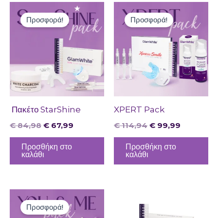
Original
Η
Original
Η
price
τρέχουσα
price
τρέχουσα
Προσφορά!
Προσφορά!
was:
τιμή
was:
τιμή
€ 84,98.
είναι:
€ 114,94.
είναι:
€ 67,99.
€ 99,99.
Πακέτο StarShine
XPERT Pack
€
84,98
€
67,99
€
114,94
€
99,99
Προσθήκη στο
Προσθήκη στο
καλάθι
καλάθι
Price
Price
Αυτό
Αυτό
range:
range:
Προσφορά!
το
το
€ 37,49
€ 29,99