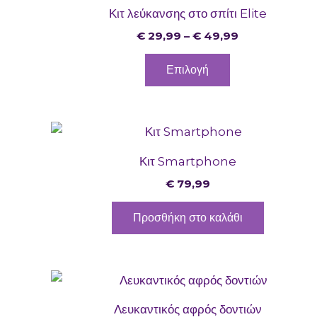
το
€ 29,99
Κιτ λεύκανσης στο σπίτι Elite
through
προϊόν
€ 49,99
€
29,99
–
€
49,99
έχει
πολλαπλές
Επιλογή
παραλλαγές.
Οι
επιλογές
μπορούν
Κιτ Smartphone
να
επιλεγούν
€
79,99
στη
Προσθήκη στο καλάθι
σελίδα
του
προϊόντος
Λευκαντικός αφρός δοντιών