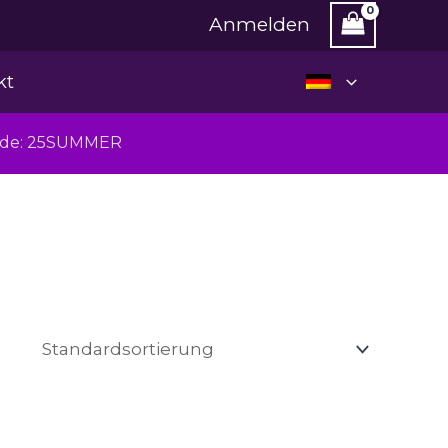
Anmelden
kt
Code: 25SUMMER