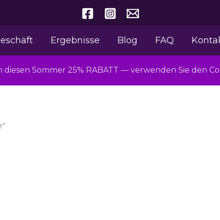
eschäft
Ergebnisse
Blog
FAQ
Konta
ch diesen Sommer 25% RABATT — verwenden Sie den 
e“