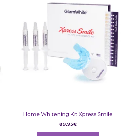
e
n
n
eite
Home Whitening Kit Xpress Smile
89,95
€